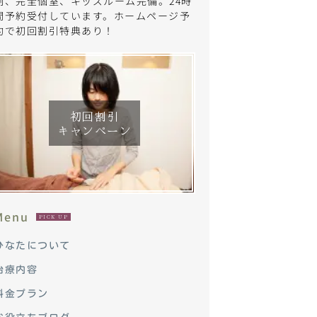
制、完全個室、キッズルーム完備。24時
間予約受付しています。ホームページ予
約で初回割引特典あり！
初回割引
キャンペーン
Menu
PICK UP
ひなたについて
治療内容
料金プラン