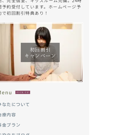
制、完全個室、キッズルーム完備。24時
間予約受付しています。ホームページ予
約で初回割引特典あり！
初回割引
キャンペーン
Menu
PICK UP
ひなたについて
治療内容
料金プラン