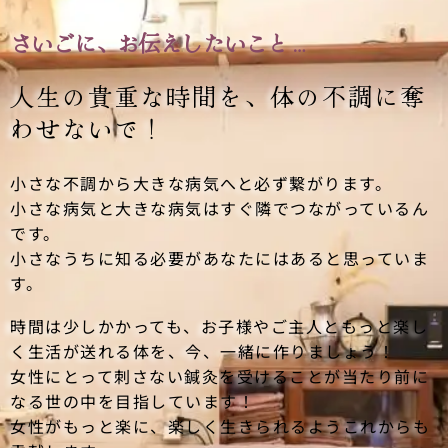
さいごに、お伝えしたいこと…
人生の貴重な時間を、
体の不調に奪
わせないで！
小さな不調から大きな病気へと必ず繋がります。
小さな病気と大きな病気はすぐ隣でつながっているん
です。
小さなうちに知る必要があなたにはあると思っていま
す。
時間は少しかかっても、お子様やご主人ともっと楽し
く生活が送れる体を、今、一緒に作りましょう！
女性にとって刺さない鍼灸を受けることが当たり前に
なる世の中を目指しています！
女性がもっと楽に、楽しく生きられるようこれからも