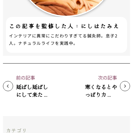
この記事を監修した人：にしはたみえ
インテリアに異常にこだわりすぎてる鍼灸師。息子2
人。ナチュラルライフを実践中。
前の記事
次の記事
延ばし延ばし
寒くなるとや
にして来たこ
っぱりカサカ
とを実行しま
サが出て来ま
した！子供へ
すね。でも、
の性教育を自
夏の疲れのせ
分もする側に
いかもしれま
カテゴリ
なるなんて。
せんよ。