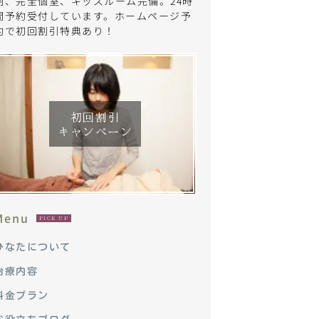
制、完全個室、キッズルーム完備。24時
間予約受付しています。ホームページ予
約で初回割引特典あり！
初回割引
キャンペーン
Menu
PICK UP
ひなたについて
治療内容
料金プラン