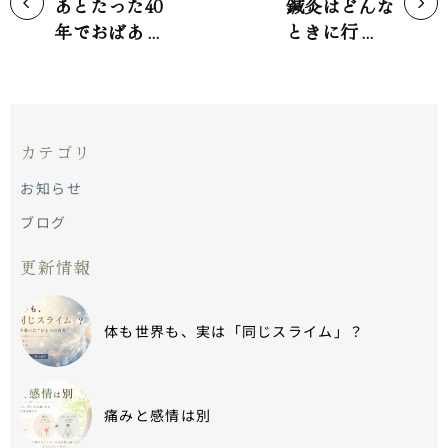
あとたった40
鍼灸はどんな
年でおばあち
ときに行った
ゃん。今まで
らいいの？刺
の10年が後4回
さない鍼でも
来たら、はい
刺す鍼でも共
おしまい。
通です。治
カテゴリ
す、のその先
へ。
お知らせ
ブログ
更新情報
体も世界も、実は「同じスライム」？
痛みと感情は別