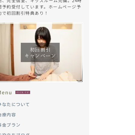
制、完全個室、キッズルーム完備。24時
間予約受付しています。ホームページ予
約で初回割引特典あり！
初回割引
キャンペーン
Menu
PICK UP
ひなたについて
治療内容
料金プラン