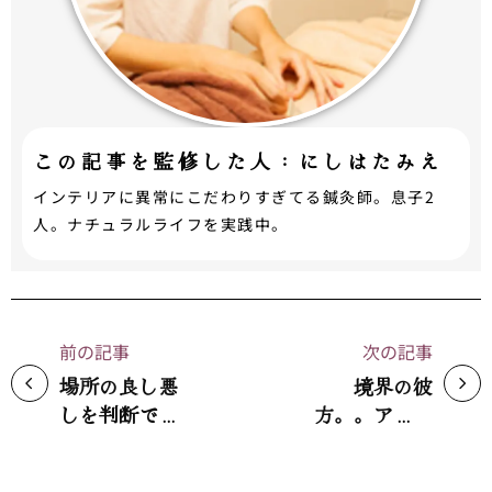
この記事を監修した人：にしはたみえ
インテリアに異常にこだわりすぎてる鍼灸師。息子2
人。ナチュラルライフを実践中。
前の記事
次の記事
場所の良し悪
境界の彼
しを判断でき
方。。アニメ
ます（笑）
ちゃいます
「気」のせい
（笑）カラダ