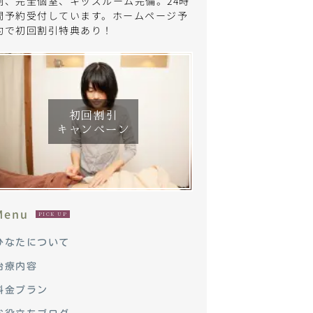
制、完全個室、キッズルーム完備。24時
間予約受付しています。ホームページ予
約で初回割引特典あり！
初回割引
キャンペーン
Menu
PICK UP
ひなたについて
治療内容
料金プラン