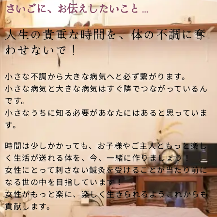
さいごに、お伝えしたいこと…
人生の貴重な時間を、
体の不調に奪
わせないで！
小さな不調から大きな病気へと必ず繋がります。
小さな病気と大きな病気はすぐ隣でつながっているん
です。
小さなうちに知る必要があなたにはあると思っていま
す。
時間は少しかかっても、お子様やご主人ともっと楽し
く生活が送れる体を、今、一緒に作りましょう！
女性にとって刺さない鍼灸を受けることが当たり前に
なる世の中を目指しています！
女性がもっと楽に、楽しく生きられるようこれからも
貢献します。